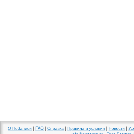
О ПоЗаписи
|
FAQ
|
Справка
|
Правила и условия
|
Новости
|
Ус