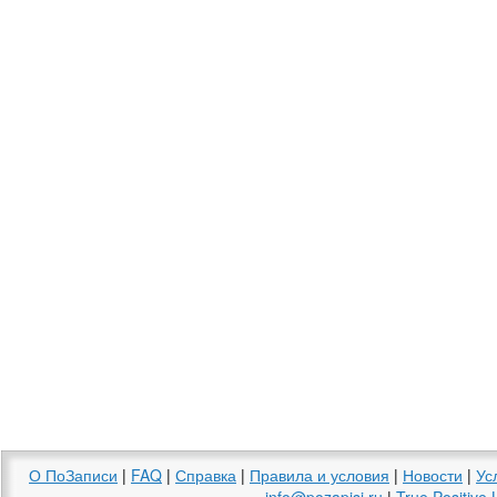
О ПоЗаписи
|
FAQ
|
Справка
|
Правила и условия
|
Новости
|
Ус