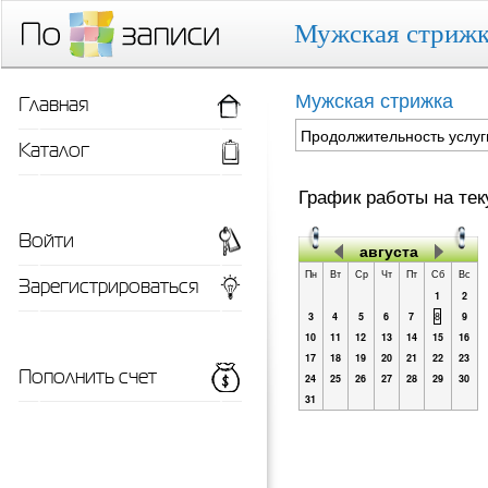
Мужская стрижка
Главная
Мужская стрижка
Продолжительность услуг
Каталог
График работы на те
Войти
августа
Пн
Вт
Ср
Чт
Пт
Сб
Вс
Зарегистрироваться
1
2
3
4
5
6
7
8
9
10
11
12
13
14
15
16
17
18
19
20
21
22
23
Пополнить счет
24
25
26
27
28
29
30
31