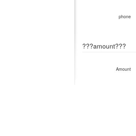
phone
???amount???
Amount