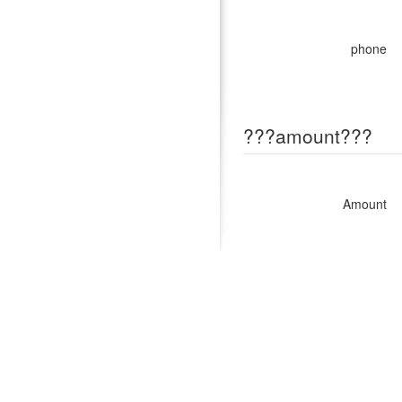
phone
???amount???
Amount