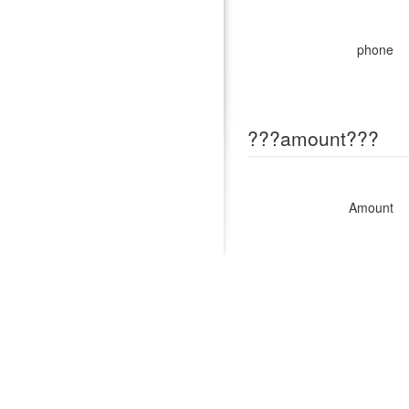
phone
???amount???
Amount