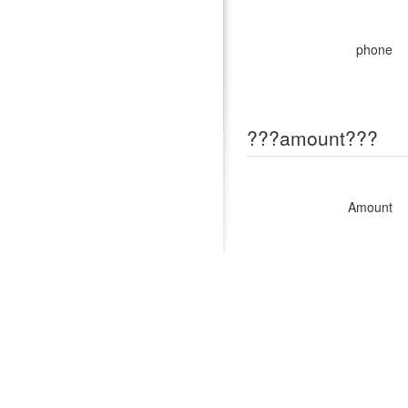
phone
???amount???
Amount