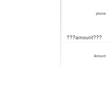
phone
???amount???
Amount