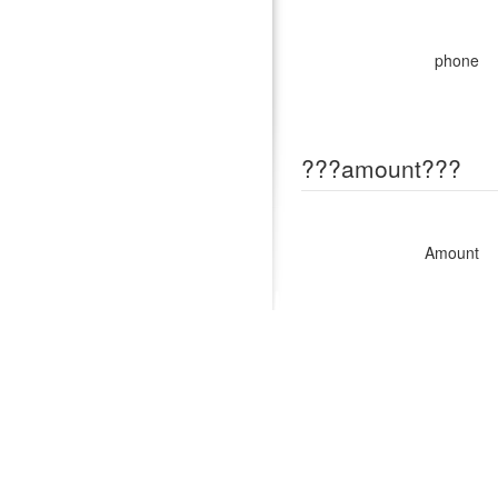
phone
???amount???
Amount