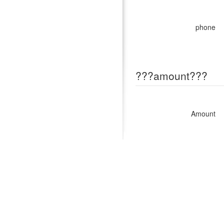
phone
???amount???
Amount