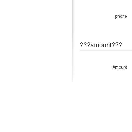
phone
???amount???
Amount