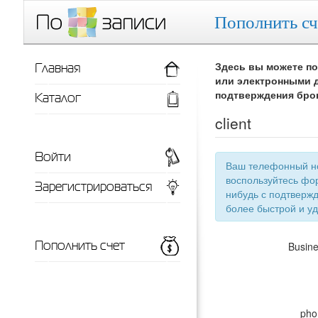
Пополнить сч
Главная
Здесь вы можете по
или электронными д
Каталог
подтверждения бро
client
Войти
Ваш телефонный номер
воспользуйтесь фор
Зарегистрироваться
нибудь с подтверждением телефонного номера, тут появится список ваших заведений для
более 
Пополнить счет
Busin
pho