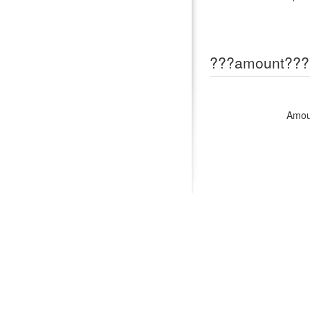
???amount???
Amou