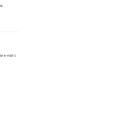
в.
и e-mail с