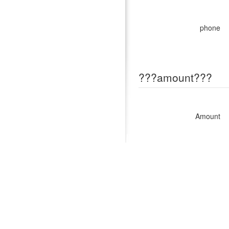
phone
???amount???
Amount