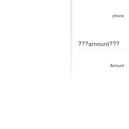
phone
???amount???
Amount