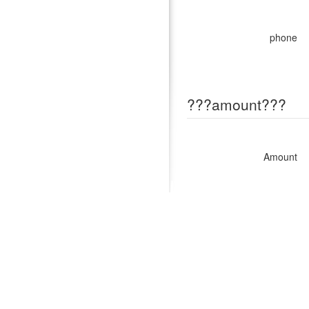
phone
???amount???
Amount