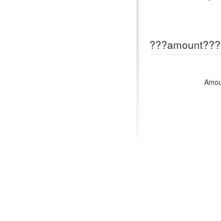
???amount???
Amou