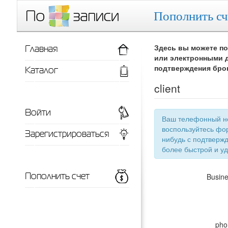
Пополнить сч
Главная
Здесь вы можете по
или электронными д
Каталог
подтверждения бро
client
Войти
Ваш телефонный номер
воспользуйтесь фор
Зарегистрироваться
нибудь с подтверждением телефонного номера, тут появится список ваших заведений для
более 
Пополнить счет
Busin
pho