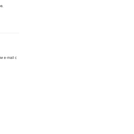
в.
и e-mail с