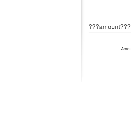
???amount???
Amou