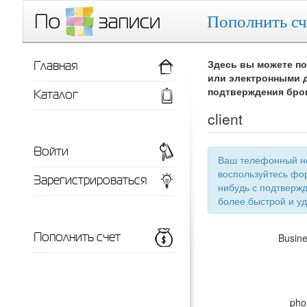
Пополнить сч
Главная
Здесь вы можете по
или электронными д
Каталог
подтверждения бро
client
Войти
Ваш телефонный номер
воспользуйтесь фор
Зарегистрироваться
нибудь с подтверждением телефонного номера, тут появится список ваших заведений для
более 
Пополнить счет
Busin
pho