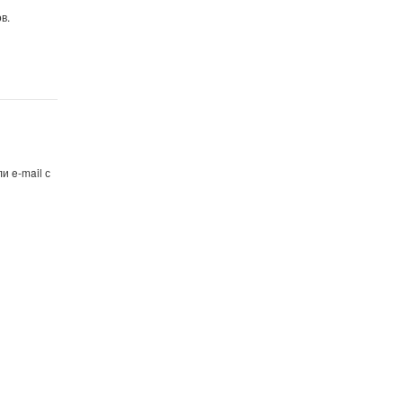
в.
и e-mail с