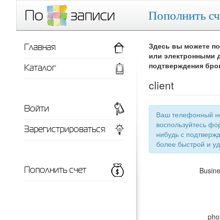
Пополнить сч
Главная
Здесь вы можете по
или электронными д
Каталог
подтверждения бро
client
Войти
Ваш телефонный номер
воспользуйтесь фор
Зарегистрироваться
нибудь с подтверждением телефонного номера, тут появится список ваших заведений для
более 
Пополнить счет
Busin
pho