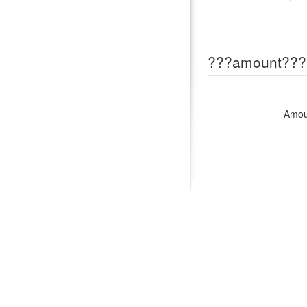
???amount???
Amou