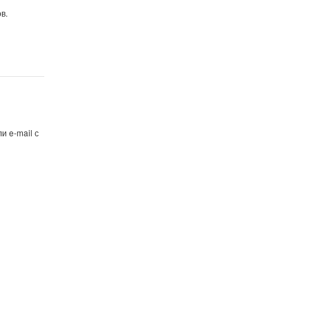
в.
и e-mail с