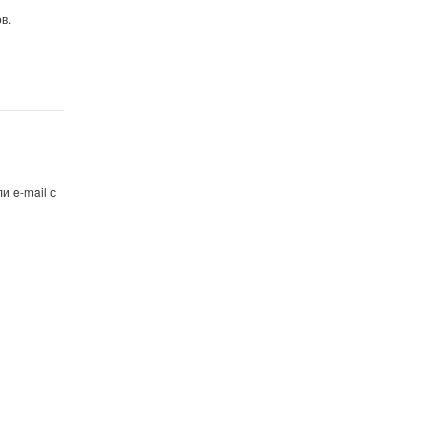
в.
и e-mail с