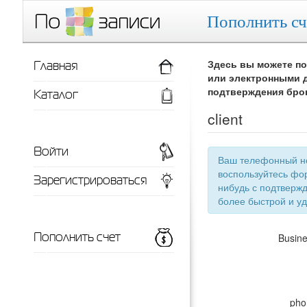
Пополнить сч
Главная
Здесь вы можете по
или электронными д
Каталог
подтверждения бро
client
Войти
Ваш телефонный номер
воспользуйтесь фор
Зарегистрироваться
нибудь с подтверждением телефонного номера, тут появится список ваших заведений для
более 
Пополнить счет
Busin
pho