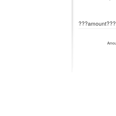
???amount???
Amou