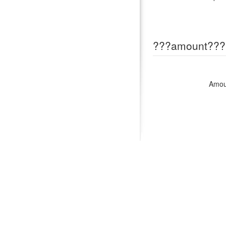
???amount???
Amou