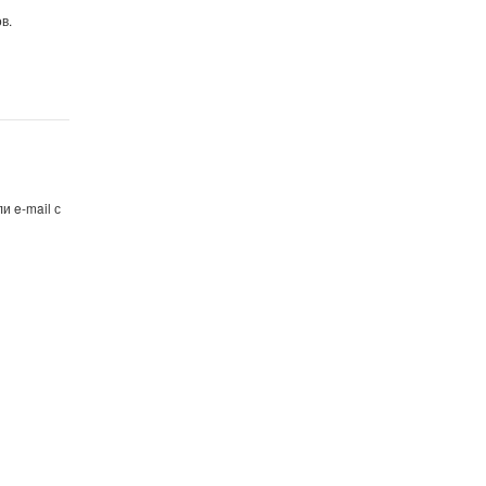
в.
и e-mail с