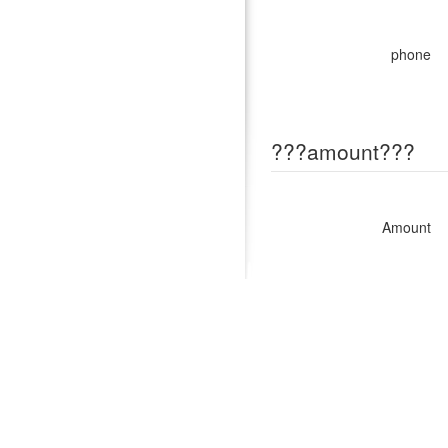
phone
???amount???
Amount