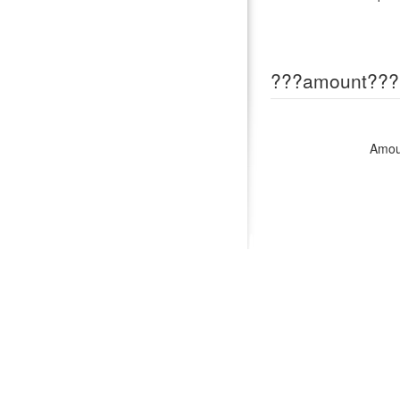
???amount???
Amou