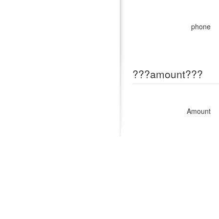
phone
???amount???
Amount