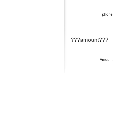
phone
???amount???
Amount