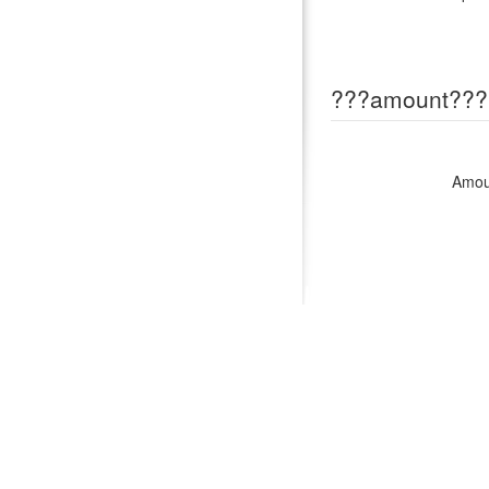
???amount???
Amou