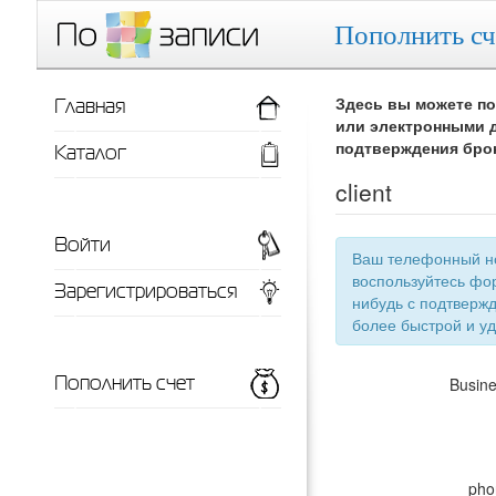
Пополнить сч
Главная
Здесь вы можете по
или электронными д
Каталог
подтверждения бро
client
Войти
Ваш телефонный номер
воспользуйтесь фор
Зарегистрироваться
нибудь с подтверждением телефонного номера, тут появится список ваших заведений для
более 
Пополнить счет
Busin
pho