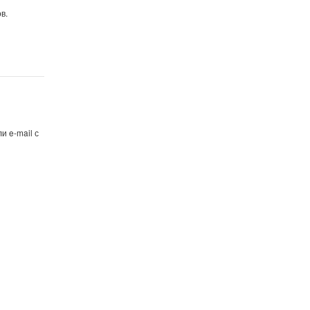
в.
и e-mail с