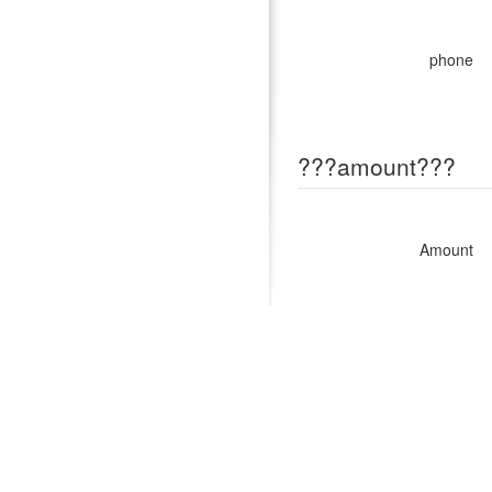
phone
???amount???
Amount