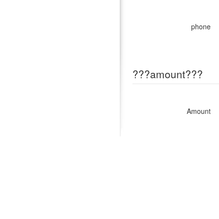
phone
???amount???
Amount