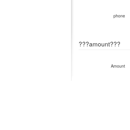
phone
???amount???
Amount