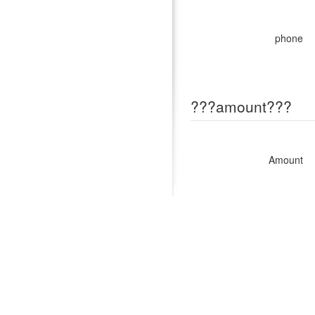
phone
???amount???
Amount