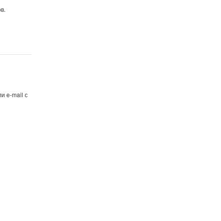
в.
и e-mail с