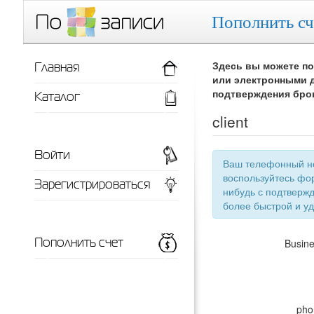
Пополнить сч
Главная
Здесь вы можете по
или электронными д
Каталог
подтверждения бро
client
Войти
Ваш телефонный номер
воспользуйтесь фор
Зарегистрироваться
нибудь с подтверждением телефонного номера, тут появится список ваших заведений для
более 
Пополнить счет
Busin
pho