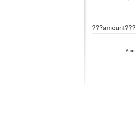
???amount???
Amou