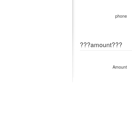
phone
???amount???
Amount