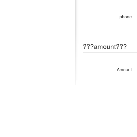
phone
???amount???
Amount