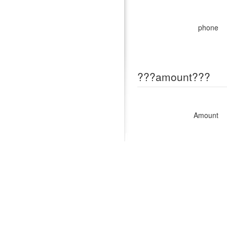
phone
???amount???
Amount