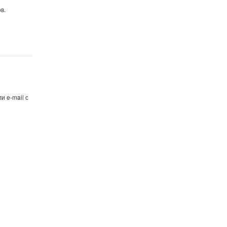
в.
и e-mail с