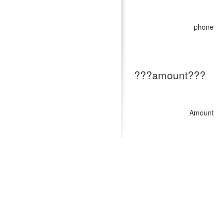
phone
???amount???
Amount