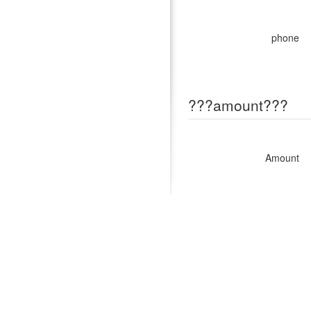
phone
???amount???
Amount