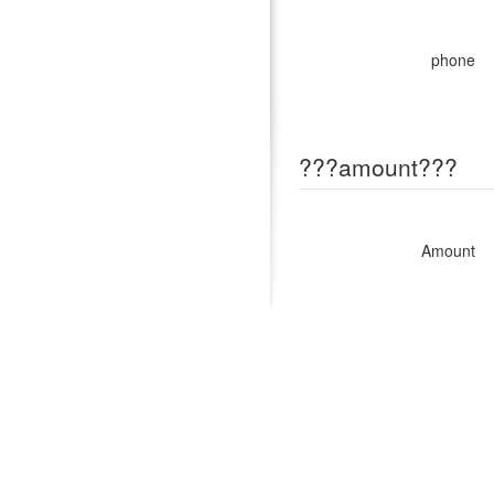
phone
???amount???
Amount