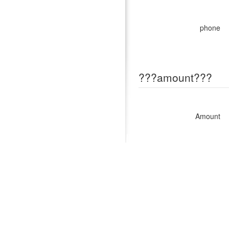
phone
???amount???
Amount