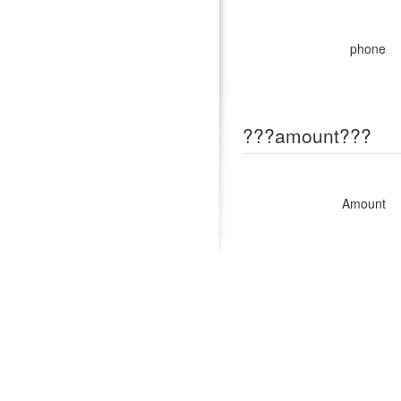
phone
???amount???
Amount