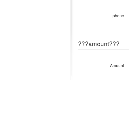
phone
???amount???
Amount