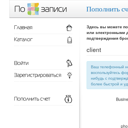
Пополнить сч
Главная
Здесь вы можете по
или электронными д
Каталог
подтверждения бро
client
Войти
Ваш телефонный номер
воспользуйтесь фор
Зарегистрироваться
нибудь с подтверждением телефонного номера, тут появится список ваших заведений для
более 
Пополнить счет
Busin
pho