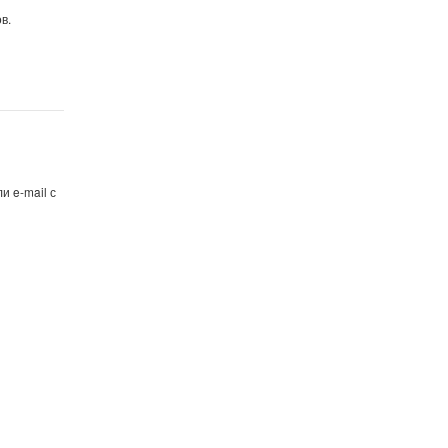
в.
и e-mail с