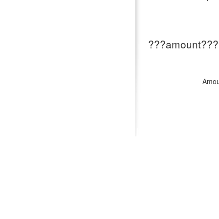
???amount???
Amou