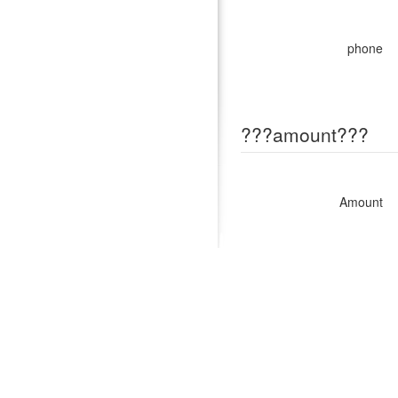
phone
???amount???
Amount