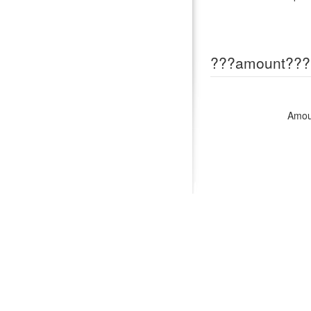
???amount???
Amou