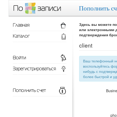
Пополнить сч
Главная
Здесь вы можете по
или электронными д
Каталог
подтверждения бро
client
Войти
Ваш телефонный номер
воспользуйтесь фор
Зарегистрироваться
нибудь с подтверждением телефонного номера, тут появится список ваших заведений для
более 
Пополнить счет
Busin
pho