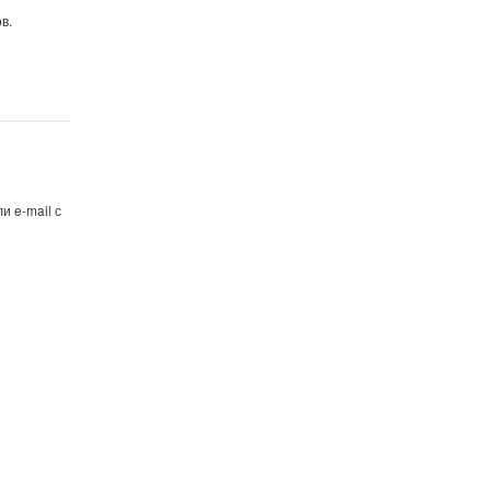
в.
и e-mail с