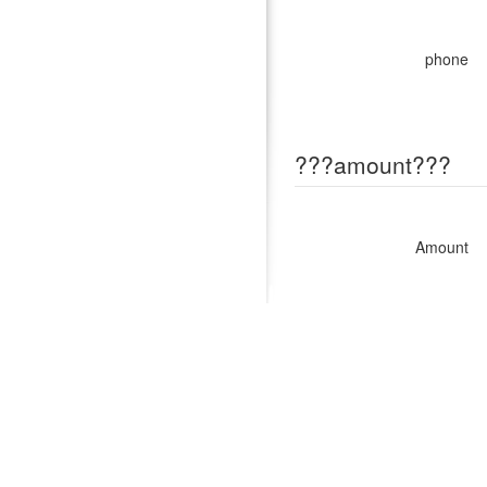
phone
???amount???
Amount