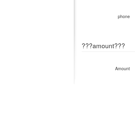
phone
???amount???
Amount