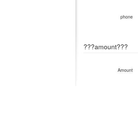
phone
???amount???
Amount