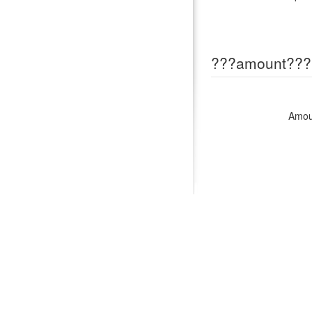
???amount???
Amou