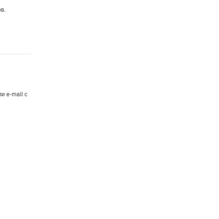
в.
и e-mail с