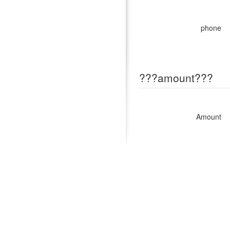
phone
???amount???
Amount