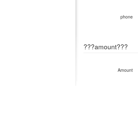
phone
???amount???
Amount