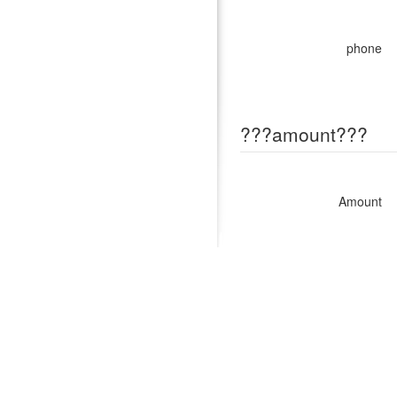
phone
???amount???
Amount