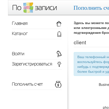
Пополнить сч
Главная
Здесь вы можете по
или электронными д
Каталог
подтверждения бро
client
Войти
Ваш телефонный номер
воспользуйтесь фор
Зарегистрироваться
нибудь с подтверждением телефонного номера, тут появится список ваших заведений для
более 
Пополнить счет
Busin
pho