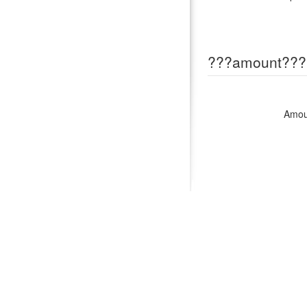
???amount???
Amou