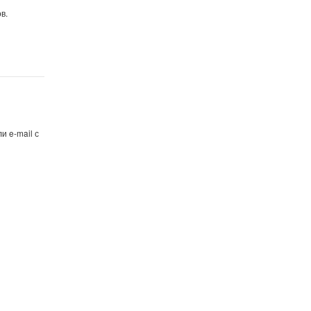
в.
и e-mail с